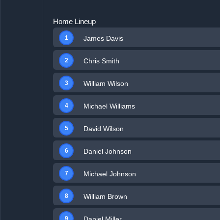
Home Lineup
James Davis
1
Chris Smith
2
William Wilson
3
Michael Williams
4
David Wilson
5
Daniel Johnson
6
Michael Johnson
7
William Brown
8
Daniel Miller
9