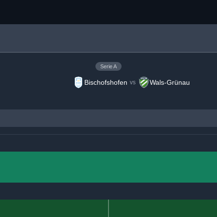
Serie A
Bischofshofen
Wals-Grünau
vs