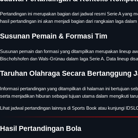
Pertandingan ini merupakan bagian dari jadwal resmi Serie A yang
hasil pertandingan ini akan menjadi bagian dari rangkaian laga dalam
Susunan Pemain & Formasi Tim
Susunan pemain dan formasi yang ditampilkan merupakan lineup awa
Bischofshofen dan Wals-Grünau dalam laga Serie A. Data lineup disaj
Taruhan Olahraga Secara Bertanggung 
Informasi pertandingan yang ditampilkan di halaman ini bertujuan 
serta menjadikan hiburan sebagai tujuan utama dalam mengikuti taru
Lihat jadwal pertandingan lainnya di
Sports Book
atau kunjungi
IDSL
Hasil Pertandingan Bola