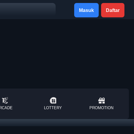
Masuk
Daftar
RCADE
LOTTERY
PROMOTION