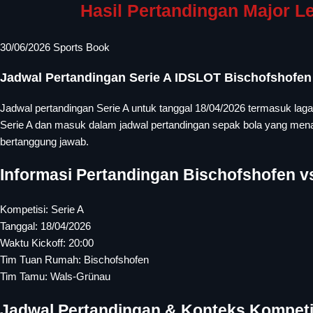
Hasil Pertandingan Major L
30/06/2026
Sports Book
Jadwal Pertandingan Serie A IDSLOT Bischofshofen
Jadwal pertandingan Serie A untuk tanggal 18/04/2026 termasuk lag
Serie A dan masuk dalam jadwal pertandingan sepak bola yang menari
bertanggung jawab.
Informasi Pertandingan Bischofshofen 
Kompetisi: Serie A
Tanggal: 18/04/2026
Waktu Kickoff: 20:00
Tim Tuan Rumah: Bischofshofen
Tim Tamu: Wals-Grünau
Jadwal Pertandingan & Konteks Kompeti