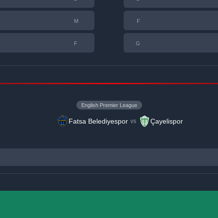
F
M
G
F
English Premier League
Fatsa Belediyespor
Çayelispor
vs