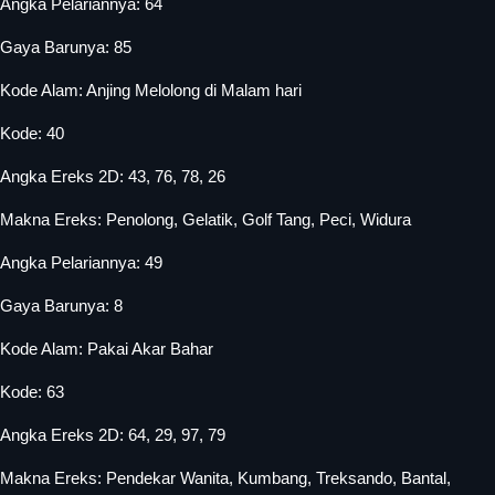
Angka Pelariannya: 64
Gaya Barunya: 85
Kode Alam: Anjing Melolong di Malam hari
Kode: 40
Angka Ereks 2D: 43, 76, 78, 26
Makna Ereks: Penolong, Gelatik, Golf Tang, Peci, Widura
Angka Pelariannya: 49
Gaya Barunya: 8
Kode Alam: Pakai Akar Bahar
Kode: 63
Angka Ereks 2D: 64, 29, 97, 79
Makna Ereks: Pendekar Wanita, Kumbang, Treksando, Bantal,