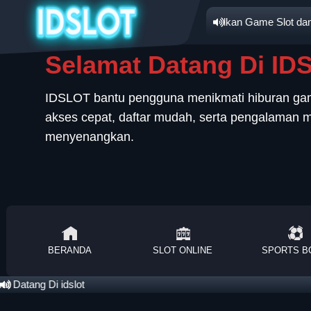
itahuan : Situs Resmi Menampilkan Game Slot dan Result Update To
Selamat Datang Di
ID
IDSLOT bantu pengguna menikmati hiburan gam
akses cepat, daftar mudah, serta pengalaman m
menyenangkan.
BERANDA
SLOT ONLINE
SPORTS B
atang Di idslot