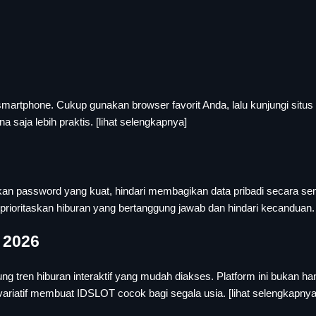
martphone. Cukup gunakan browser favorit Anda, lalu kunjungi situ
 saja lebih praktis. [lihat selengkapnya]
n password yang kuat, hindari membagikan data pribadi secara semb
u prioritaskan hiburan yang bertanggung jawab dan hindari kecanduan
 2026
ng tren hiburan interaktif yang mudah diakses. Platform ini bukan h
variatif membuat IDSLOT cocok bagi segala usia. [lihat selengkapnya