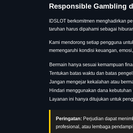
Responsible Gambling 
IDSLOT berkomitmen menghadirkan peng
taruhan harus dipahami sebagai hiburan
Kami mendorong setiap pengguna untuk 
memengaruhi kondisi keuangan, emosi, 
Bermain hanya sesuai kemampuan finans
Tentukan batas waktu dan batas penge
Jangan mengejar kekalahan atau berma
Hindari menggunakan dana kebutuhan p
Layanan ini hanya ditujukan untuk peng
Peringatan:
Perjudian dapat menimbu
profesional, atau lembaga pendampi