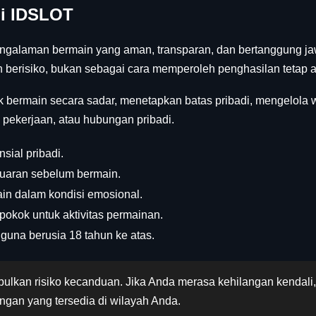
di IDSLOT
alaman bermain yang aman, transparan, dan bertanggung jaw
 berisiko, bukan sebagai cara memperoleh penghasilan tetap at
bermain secara sadar, menetapkan batas pribadi, mengelola wa
pekerjaan, atau hubungan pribadi.
ial pribadi.
luaran sebelum bermain.
in dalam kondisi emosional.
okok untuk aktivitas permainan.
guna berusia 18 tahun ke atas.
lkan risiko kecanduan. Jika Anda merasa kehilangan kendali, 
ngan yang tersedia di wilayah Anda.