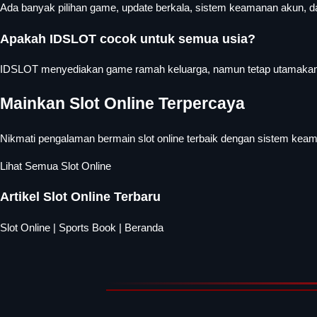
Ada banyak pilihan game, update berkala, sistem keamanan akun, d
Apakah IDSLOT cocok untuk semua usia?
IDSLOT menyediakan game ramah keluarga, namun tetap utamakan
Mainkan Slot Online Terpercaya
Nikmati pengalaman bermain slot online terbaik dengan sistem keama
Lihat Semua Slot Online
Artikel Slot Online Terbaru
Slot Online
|
Sports Book
|
Beranda