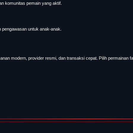
an komunitas pemain yang aktif.
 pengawasan untuk anak-anak.
nan modern, provider resmi, dan transaksi cepat. Pilih permainan f