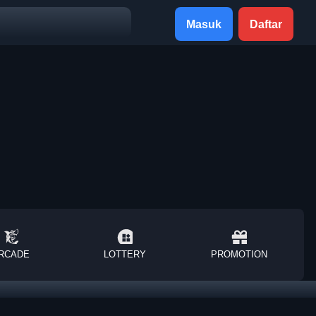
Masuk
Daftar
RCADE
LOTTERY
PROMOTION