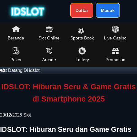
Daftar
Masuk
Beranda
Slot Online
Sports Book
Live Casino
Poker
Arcade
Lottery
Promotion
t Datang Di idslot
IDSLOT: Hiburan Seru & Game Gratis
di Smartphone 2025
23/12/2025
Slot
IDSLOT: Hiburan Seru dan Game Gratis