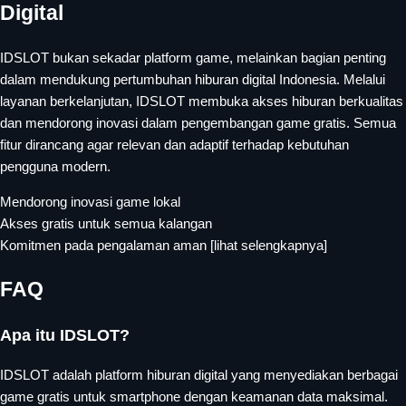
Digital
IDSLOT bukan sekadar platform game, melainkan bagian penting
dalam mendukung pertumbuhan hiburan digital Indonesia. Melalui
layanan berkelanjutan, IDSLOT membuka akses hiburan berkualitas
dan mendorong inovasi dalam pengembangan game gratis. Semua
fitur dirancang agar relevan dan adaptif terhadap kebutuhan
pengguna modern.
Mendorong inovasi game lokal
Akses gratis untuk semua kalangan
Komitmen pada pengalaman aman [lihat selengkapnya]
FAQ
Apa itu IDSLOT?
IDSLOT adalah platform hiburan digital yang menyediakan berbagai
game gratis untuk smartphone dengan keamanan data maksimal.