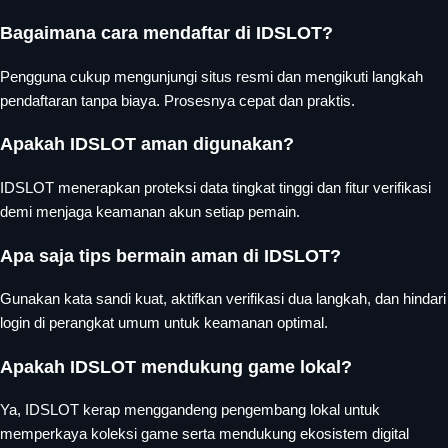
Bagaimana cara mendaftar di IDSLOT?
Pengguna cukup mengunjungi situs resmi dan mengikuti langkah
pendaftaran tanpa biaya. Prosesnya cepat dan praktis.
Apakah IDSLOT aman digunakan?
IDSLOT menerapkan proteksi data tingkat tinggi dan fitur verifikasi
demi menjaga keamanan akun setiap pemain.
Apa saja tips bermain aman di IDSLOT?
Gunakan kata sandi kuat, aktifkan verifikasi dua langkah, dan hindari
login di perangkat umum untuk keamanan optimal.
Apakah IDSLOT mendukung game lokal?
Ya, IDSLOT kerap menggandeng pengembang lokal untuk
memperkaya koleksi game serta mendukung ekosistem digital