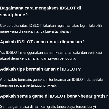
Bagaimana cara mengakses IDSLOT di
smartphone?
Cukup buka situs IDSLOT, lakukan registrasi atau login, lalu pilih
game yang diinginkan tanpa biaya tambahan.
Apakah IDSLOT aman untuk digunakan?
Ya, IDSLOT menggunakan sistem keamanan data dan verifikasi
akurat demi kenyamanan dan privasi pengguna.
Adakah tips bermain aman di IDSLOT?
Atur waktu bermain, gunakan fitur keamanan IDSLOT, dan selalu
bermain secara bertanggung jawab.
Apakah semua game di IDSLOT benar-benar gratis?
Semua game bisa dimainkan gratis tanpa biaya tersembunyi