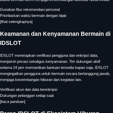
Gunakan fitur rekomendasi personal
Prioritaskan waktu bermain dengan bijak
[lihat selengkapnya]
Keamanan dan Kenyamanan Bermain di
IDSLOT
IDSLOT menerapkan verifikasi pengguna dan enkripsi data,
menjamin privasi sekaligus kenyamanan. Tim dukungan aktif
selama 24 jam memastikan bantuan tersedia kapan saja. IDSLOT
mengingatkan pengguna untuk bermain secara bertanggung jawab,
menjaga keseimbangan hiburan dan kegiatan lain.
Verifikasi akun dan data terenkripsi
Dukungan pelanggan setiap saat
[baca panduan]