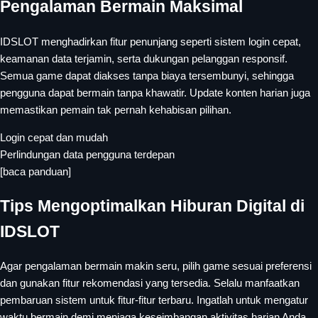
Pengalaman Bermain Maksimal
IDSLOT menghadirkan fitur penunjang seperti sistem login cepat,
keamanan data terjamin, serta dukungan pelanggan responsif.
Semua game dapat diakses tanpa biaya tersembunyi, sehingga
pengguna dapat bermain tanpa khawatir. Update konten harian juga
memastikan pemain tak pernah kehabisan pilihan.
Login cepat dan mudah
Perlindungan data pengguna terdepan
[baca panduan]
Tips Mengoptimalkan Hiburan Digital di
IDSLOT
Agar pengalaman bermain makin seru, pilih game sesuai preferensi
dan gunakan fitur rekomendasi yang tersedia. Selalu manfaatkan
pembaruan sistem untuk fitur-fitur terbaru. Ingatlah untuk mengatur
waktu bermain demi menjaga keseimbangan aktivitas harian Anda.