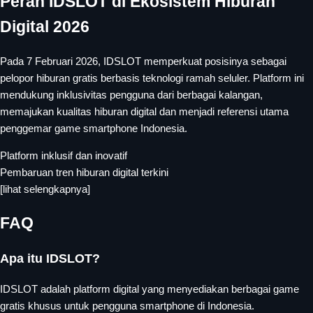
Peran IDSLOT di Ekosistem Hiburan
Digital 2026
Pada 7 Februari 2026, IDSLOT memperkuat posisinya sebagai
pelopor hiburan gratis berbasis teknologi ramah seluler. Platform ini
mendukung inklusivitas pengguna dari berbagai kalangan,
memajukan kualitas hiburan digital dan menjadi referensi utama
penggemar game smartphone Indonesia.
Platform inklusif dan inovatif
Pembaruan tren hiburan digital terkini
[lihat selengkapnya]
FAQ
Apa itu IDSLOT?
IDSLOT adalah platform digital yang menyediakan berbagai game
gratis khusus untuk pengguna smartphone di Indonesia.