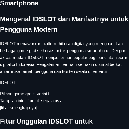
Smartphone
Mengenal IDSLOT dan Manfaatnya untuk
Pengguna Modern
IDSLOT menawarkan platform hiburan digital yang menghadirkan
berbagai game gratis khusus untuk pengguna smartphone. Dengan
akses mudah, IDSLOT menjadi pilihan populer bagi pencinta hiburan
digital di Indonesia. Pengalaman bermain semakin optimal berkat
antarmuka ramah pengguna dan konten selalu diperbarui.
IDSLOT
Pilihan game gratis variatif
Tampilan intuitif untuk segala usia
[lihat selengkapnya]
Fitur Unggulan IDSLOT untuk