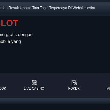
oto Togel Terpercaya Di Website idslot
SLOT
e gratis dengan
obile yang
OOK
LIVE CASINO
POKER
A