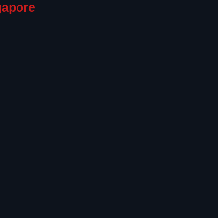
gapore