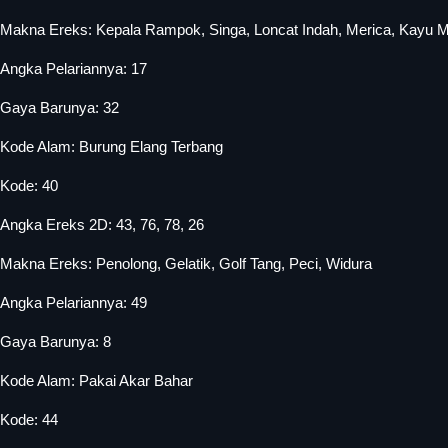
Makna Ereks: Kepala Rampok, Singa, Loncat Indah, Merica, Kayu Ma
Angka Pelariannya: 17
Gaya Barunya: 32
Kode Alam: Burung Elang Terbang
Kode: 40
Angka Ereks 2D: 43, 76, 78, 26
Makna Ereks: Penolong, Gelatik, Golf Tang, Peci, Widura
Angka Pelariannya: 49
Gaya Barunya: 8
Kode Alam: Pakai Akar Bahar
Kode: 44