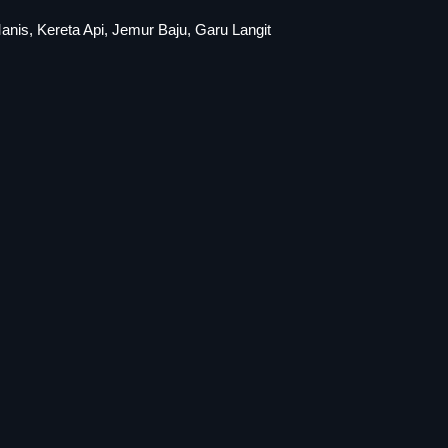
nis, Kereta Api, Jemur Baju, Garu Langit