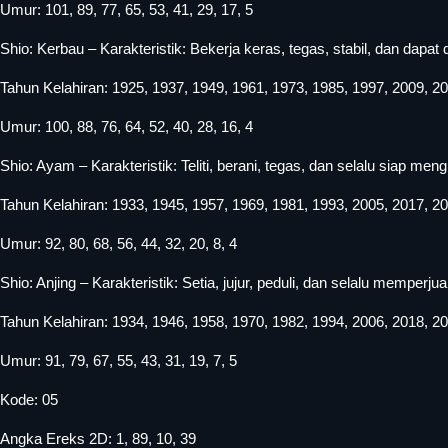
Umur: 101, 89, 77, 65, 53, 41, 29, 17, 5
Shio: Kerbau – Karakteristik: Bekerja keras, tegas, stabil, dan dapat 
Tahun Kelahiran: 1925, 1937, 1949, 1961, 1973, 1985, 1997, 2009, 2
Umur: 100, 88, 76, 64, 52, 40, 28, 16, 4
Shio: Ayam – Karakteristik: Teliti, berani, tegas, dan selalu siap men
Tahun Kelahiran: 1933, 1945, 1957, 1969, 1981, 1993, 2005, 2017, 2
Umur: 92, 80, 68, 56, 44, 32, 20, 8, 4
Shio: Anjing – Karakteristik: Setia, jujur, peduli, dan selalu memperj
Tahun Kelahiran: 1934, 1946, 1958, 1970, 1982, 1994, 2006, 2018, 2
Umur: 91, 79, 67, 55, 43, 31, 19, 7, 5
Kode: 05
Angka Ereks 2D: 1, 89, 10, 39