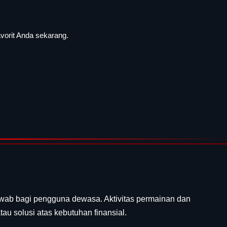
avorit Anda sekarang.
ab bagi pengguna dewasa. Aktivitas permainan dan
au solusi atas kebutuhan finansial.